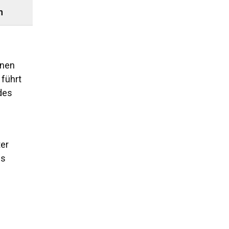
n
nnen
 führt
des
ter
ns